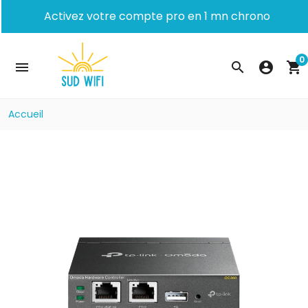
Activez votre compte pro en 1 mn chrono
0
menu
search
account_circle
shopping_cart
Accueil