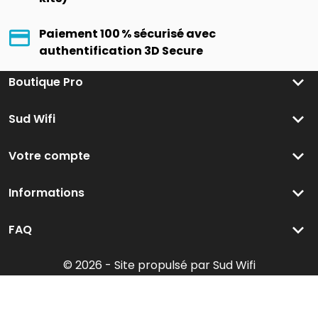
Paiement 100 % sécurisé avec
authentification 3D Secure
keyboard_arrow_down
Boutique Pro
keyboard_arrow_down
Sud Wifi
keyboard_arrow_down
Votre compte
keyboard_arrow_down
Informations
keyboard_arrow_down
FAQ
© 2026 - Site propulsé par Sud Wifi