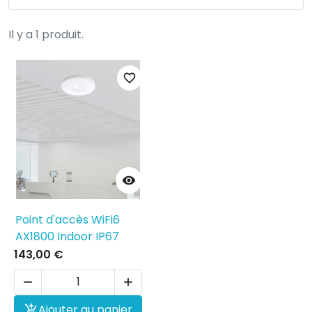
Il y a 1 produit.
favorite_border

Point d'accès WiFi6
AX1800 Indoor IP67
143,00 €


Ajouter au panier
