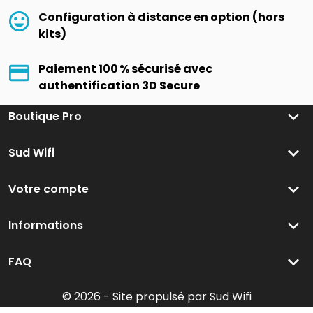
Configuration à distance en option (hors
kits)
Paiement 100 % sécurisé avec
authentification 3D Secure
keyboard_arrow_down
Boutique Pro
keyboard_arrow_down
Sud Wifi
keyboard_arrow_down
Votre compte
keyboard_arrow_down
Informations
keyboard_arrow_down
FAQ
© 2026 - Site propulsé par Sud Wifi