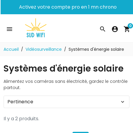
Activez votre compte pro en 1 mn chrono
0
menu
search
account_circle
shopping_cart
Accueil
Vidéosurveillance
Systèmes d'énergie solaire
Systèmes d'énergie solaire
Alimentez vos caméras sans électricité, gardez le contrôle
partout.
Pertinence
expand_more
Il y a 2 produits.