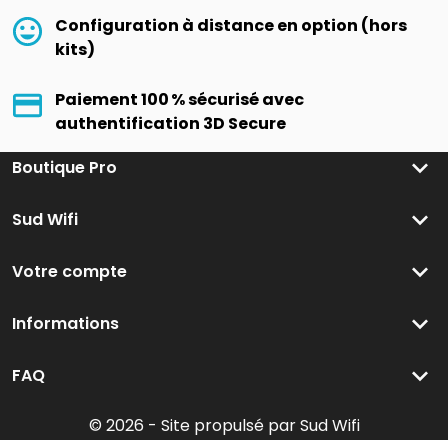
Configuration à distance en option (hors
kits)
Paiement 100 % sécurisé avec
authentification 3D Secure
keyboard_arrow_down
Boutique Pro
keyboard_arrow_down
Sud Wifi
keyboard_arrow_down
Votre compte
keyboard_arrow_down
Informations
keyboard_arrow_down
FAQ
© 2026 - Site propulsé par Sud Wifi