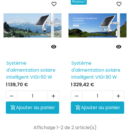
Promo !
favorite_border
favorite_border


Système
Système
d'alimentation solaire
d'alimentation solaire
intelligent VIGI 60 W
intelligent VIGI 90 W
1 139,70 €
1 329,42 €




Ajouter au panier
Ajouter au panier


Affichage 1-2 de 2 article(s)